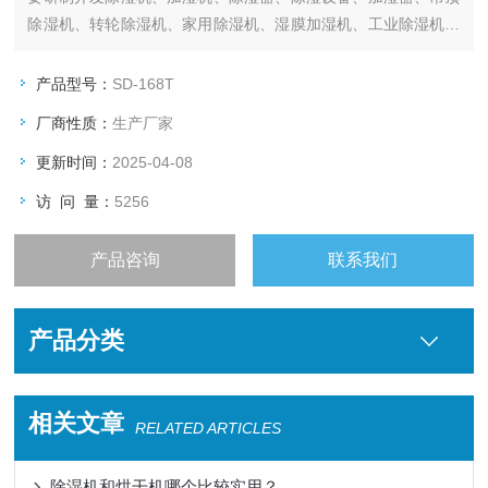
除湿机、转轮除湿机、家用除湿机、湿膜加湿机、工业除湿机、
恒温恒湿机、吸干机、超声波加湿机、冷干机等空气净化设备。
公司拥有全套生产流水线，生产设备，测试设备等。产品齐全、
产品型号：
SD-168T
品种繁多供用户选择！
厂商性质：
生产厂家
更新时间：
2025-04-08
访 问 量：
5256
产品咨询
联系我们
产品分类
相关文章
RELATED ARTICLES
除湿机和烘干机哪个比较实用？