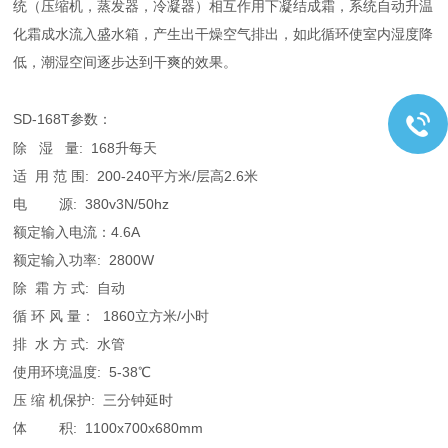
统（压缩机，蒸发器，冷凝器）相互作用下凝结成霜，系统自动升温
化霜成水流入盛水箱，产生出干燥空气排出，如此循环使室内湿度降
低，潮湿空间逐步达到干爽的效果。
SD-168T
参数：
除 湿 量: 168升每天
适 用 范 围: 200-240平方米/层高2.6米
电 源: 380v3N/50hz
额定输入电流：4.6A
额定输入功率: 2800W
除 霜 方 式: 自动
循 环 风 量： 1860立方米/小时
排 水 方 式: 水管
使用环境温度: 5-38℃
压 缩 机保护: 三分钟延时
体 积: 1100x700x680mm