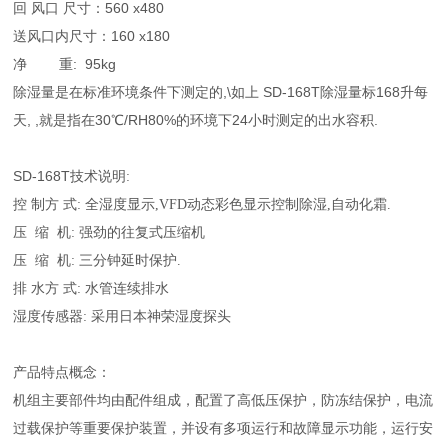
回 风口 尺寸：560 x480
送风口内尺寸：160 x180
净 重: 95kg
除湿量是在标准环境条件下测定的,\如上 SD-168T除湿量标168升每
天, ,就是指在30℃/RH80%的环境下24小时测定的出水容积.
SD-168T
技术说明:
控 制方 式: 全湿度显示,VFD动态彩色显示控制除湿,自动化霜.
压 缩 机: 强劲的往复式压缩机
压 缩 机: 三分钟延时保护.
排 水方 式: 水管连续排水
湿度传感器: 采用日本神荣湿度探头
产品特点概念：
机组主要部件均由配件组成，配置了高低压保护，防冻结保护，电流
过载保护等重要保护装置，并设有多项运行和故障显示功能，运行安