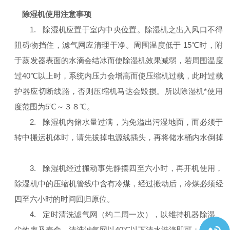
除湿机使用注意事项
1.
除湿机应置于室内中央位置。除湿机之出入风口不得
阻碍物挡住，滤气网应清理干净。周围温度低于 15℃时，附
于蒸发器表面的水滴会结冰而使除湿机效果减弱，若周围温度
过40℃以上时，系统内压力会增高而使压缩机过载，此时过载
护器应切断线路，否则压缩机马达会毁损。所以除湿机*使用
度范围为5℃～３８℃。
2.
除湿机内储水量过满，为免溢出污湿地面，而必须于
转中搬运机体时，请先拔掉电源线插头，再将储水桶内水倒掉
3.
除湿机经过搬动事先静摆四至六小时，再开机使用，
除湿机中的压缩机管线中含有冷煤，经过搬动后，冷煤必须经
四至六小时的时间回归原位。
4.
定时清洗滤气网（约二周一次），以维持机器除湿、
尘效率及寿命。清洗滤气网以40℃以下清水洗涤即可；用清洁